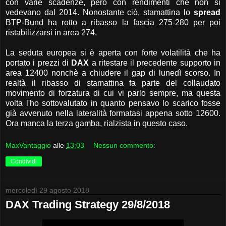
con varie scadenze, però con rendimenti che non si
vedevano dal 2014. Nonostante ciò, stamattina lo
spread
BTP-Bund ha rotto a ribasso la fascia 275-280 per poi
ristabilizzarsi in area 274.
La seduta europea si è aperta con forte volatilità che ha
portato i prezzi di
DAX
a ritestare il precedente supporto in
area 12400 nonchè a chiudere il gap di lunedì scorso. In
realtà il ribasso di stamattina fa parte del collaudato
movimento di forzatura di cui vi parlo sempre, ma questa
volta l'ho sottovalutato in quanto pensavo lo scarico fosse
già avvenuto nella lateralità formatasi appena sotto 12600.
Ora manca la terza gamba, rialzista in questo caso.
MaxVantaggio
alle
13:03
Nessun commento:
Condividi
mercoledì 29 agosto 2018
DAX Trading Strategy 29/8/2018