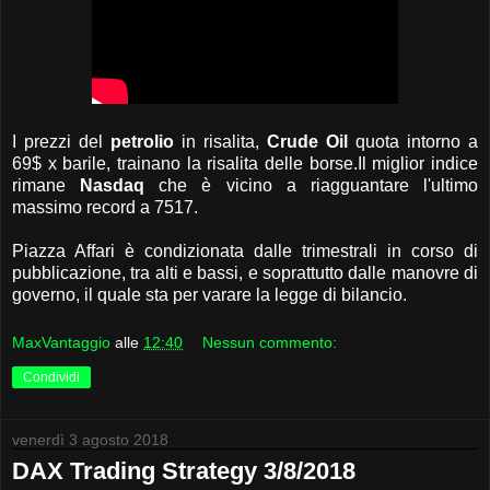
I prezzi del
petrolio
in risalita,
Crude Oil
quota intorno a
69$ x barile, trainano la risalita delle borse.Il miglior indice
rimane
Nasdaq
che è vicino a riagguantare l'ultimo
massimo record a 7517.
Piazza Affari è condizionata dalle trimestrali in corso di
pubblicazione, tra alti e bassi, e soprattutto dalle manovre di
governo, il quale sta per varare la legge di bilancio.
MaxVantaggio
alle
12:40
Nessun commento:
Condividi
venerdì 3 agosto 2018
DAX Trading Strategy 3/8/2018