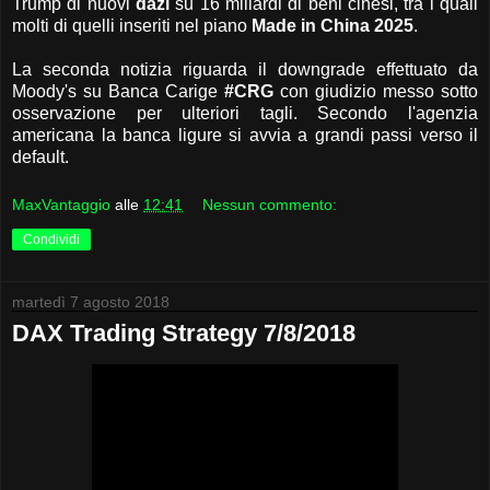
Trump di nuovi
dazi
su 16 miliardi di beni cinesi, tra i quali
molti di quelli inseriti nel piano
Made in China 2025
.
La seconda notizia riguarda il downgrade effettuato da
Moody's su Banca Carige
#CRG
con giudizio messo sotto
osservazione per ulteriori tagli. Secondo l'agenzia
americana la banca ligure si avvia a grandi passi verso il
default.
MaxVantaggio
alle
12:41
Nessun commento:
Condividi
martedì 7 agosto 2018
DAX Trading Strategy 7/8/2018