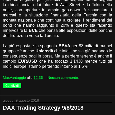
la china lanciata dai future di Wall Street e da Tokio nella
notte, con aperture in ampio gap-down. A spaventare i
mercati è la situazione finanziaria della Turchia con la
moneta nazionale che continua a crollare, i rendimenti dei
bond che hanno raggiunto il 20% e questo sta facendo
innervosire la
BCE
che pensa alle esposizioni delle banche
dell'Eurozona verso la Turchia.
La più esposta è la spagnola
BBVA
per 83 miliardi ma nel
gruppo c'è anche
Unicredit
che infatti ne sta già pagando le
conseguenze oggi in borsa. Ma a perdere terreno è anche il
cambio
EUR/USD
che ha toccato 1.1430 mentre tutti gli
indici europei stanno perdendo intorno al 1.5%.
MaxVantaggio
alle
12:36
Nessun commento:
Condividi
giovedì 9 agosto 2018
DAX Trading Strategy 9/8/2018