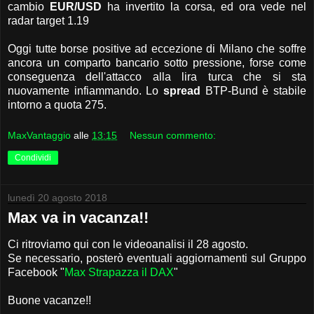
cambio
EUR/USD
ha invertito la corsa, ed ora vede nel
radar target 1.19
Oggi tutte borse positive ad eccezione di Milano che soffre
ancora un comparto bancario sotto pressione, forse come
conseguenza dell'attacco alla lira turca che si sta
nuovamente infiammando. Lo
spread
BTP-Bund è stabile
intorno a quota 275.
MaxVantaggio
alle
13:15
Nessun commento:
Condividi
lunedì 20 agosto 2018
Max va in vacanza!!
Ci ritroviamo qui con le videoanalisi il 28 agosto.
Se necessario, posterò eventuali aggiornamenti sul Gruppo
Facebook "
Max Strapazza il DAX
"
Buone vacanze!!