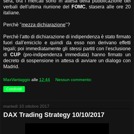
sera, ora i mercati sono in attesa della pubblicazione dei
verbali dell'ultima riunione del
FOMC
, stasera alle ore 20
italiane.
Perchè "
mezza dichiarazione
"?
Perchè l'atto di dichiarazione di indipendenza è stato firmato
fuori dall'emiciclo e quindi da esso non derivano effetti
legali; poi immediatamente gli stessi partiti con l'esclusione
di
CUP
(pro-indipendenza immediata) hanno firmato un
decreto di sospensione in attesa di avviare un dialogo con
Madrid.
MaxVantaggio
alle
12:44
Nessun commento:
Condividi
martedì 10 ottobre 2017
DAX Trading Strategy 10/10/2017