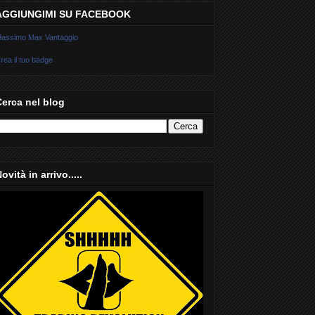
AGGIUNGIMI SU FACEBOOK
assimo Max Vantaggio
rea il tuo badge
Cerca nel blog
ovità in arrivo.....