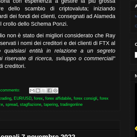
sona con esperienza a gestire la più grossa
e dello scambio di criptovaluta; iniziando
iardi dei fondi dei clienti, consegnati ad Alameda
M
 crollo dello Schema Ponzi.
C
io non è stato dei migliori considerato che Ray
ervati i nomi dei creditori e dei clienti di FTX al
o qualsiasi entità in relazione a un segreto
 riservate di ricerca, sviluppo o commerciali
"
i creditori.
N
 commento:
trading
,
EUR/USD
,
forex
,
forex affidabile
,
forex consigli
,
forex
ze
,
spread
,
stagflazione
,
tapering
,
tradingonline
Segnali 7 novembre 2022