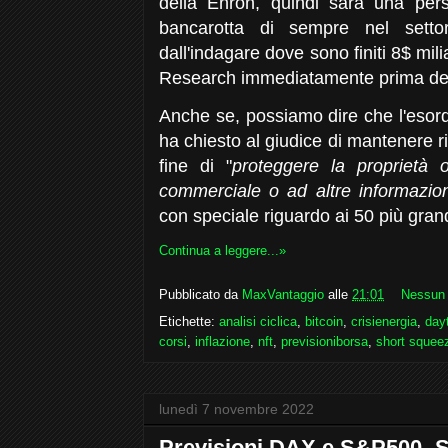
della Enron, quindi sarà una per
bancarotta di sempre nel settor
dall'indagare dove sono finiti 8$ mil
Research immediatamente prima del
Anche se, possiamo dire che l'esord
ha chiesto al giudice di mantenere ris
fine di "
proteggere la proprietà 
commerciale o ad altre informazioni
con speciale riguardo ai 50 più grand
Continua a leggere...»
Pubblicato da
MaxVantaggio
alle
21:01
Nessun
Etichette:
analisi ciclica
,
bitcoin
,
crisienergia
,
day
corsi
,
inflazione
,
nft
,
previsioniborsa
,
short squee
lunedì 7 novembre 2022
Previsioni DAX e S&P500- 