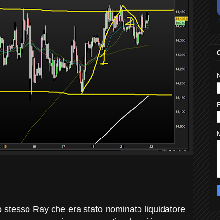
o stesso Ray che era stato nominato liquidatore