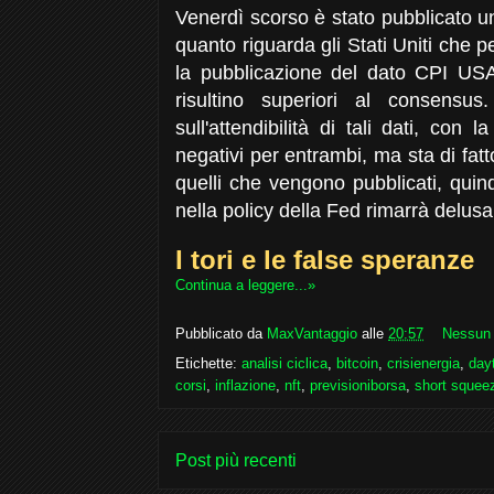
Venerdì scorso è stato pubblicato un
quanto riguarda gli Stati Uniti che 
la pubblicazione del dato CPI USA 
risultino superiori al consensu
sull'attendibilità di tali dati, con 
negativi per entrambi, ma sta di fatt
quelli che vengono pubblicati, quin
nella policy della Fed rimarrà delus
I tori e le false speranze
Continua a leggere...»
Pubblicato da
MaxVantaggio
alle
20:57
Nessun
Etichette:
analisi ciclica
,
bitcoin
,
crisienergia
,
day
corsi
,
inflazione
,
nft
,
previsioniborsa
,
short squee
Post più recenti