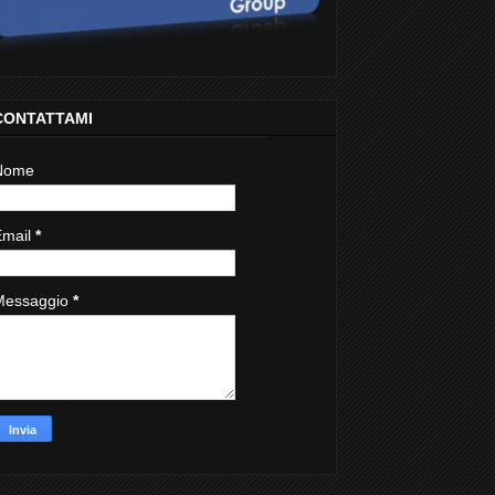
CONTATTAMI
Nome
Email
*
Messaggio
*