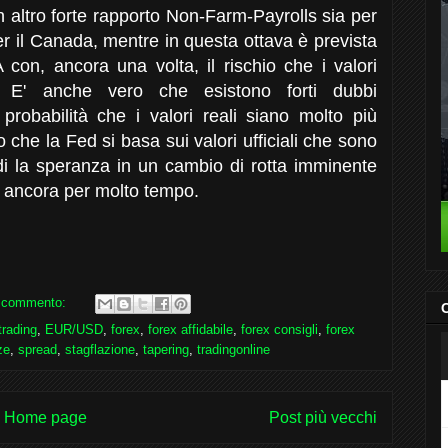
 altro forte rapporto Non-Farm-Payrolls sia per
per il Canada, mentre in questa ottava è prevista
con, ancora una volta, il rischio che i valori
s. E' anche vero che esistono forti dubbi
la probabilità che i valori reali siano molto più
o che la Fed si basa sui valori ufficiali che sono
di la speranza in un cambio di rotta imminente
a ancora per molto tempo.
 commento:
C
trading
,
EUR/USD
,
forex
,
forex affidabile
,
forex consigli
,
forex
ze
,
spread
,
stagflazione
,
tapering
,
tradingonline
Home page
Post più vecchi