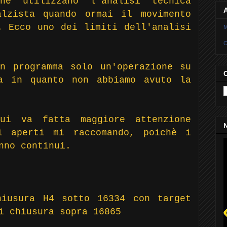
he utilizzano l'analisi tecnica
alzista quando ormai il movimento
. Ecco uno dei limiti dell'analisi
M
C
n programma solo un'operazione su
a in quanto non abbiamo avuto la
ui va fatta maggiore attenzione
N
i aperti mi raccomando, poichè i
nno continui.
hiusura H4 sotto 16334 con target
i chiusura sopra 16865