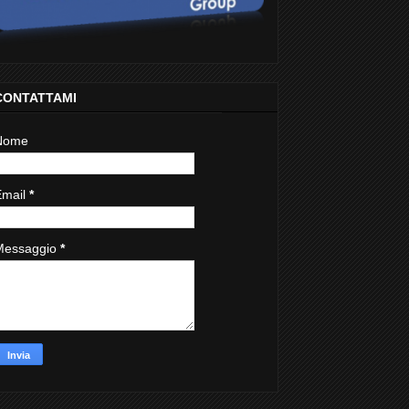
CONTATTAMI
Nome
Email
*
Messaggio
*