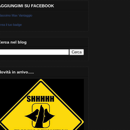
AGGIUNGIMI SU FACEBOOK
assimo Max Vantaggio
rea il tuo badge
Cerca nel blog
ovità in arrivo.....