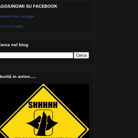
AGGIUNGIMI SU FACEBOOK
assimo Max Vantaggio
rea il tuo badge
Cerca nel blog
ovità in arrivo.....