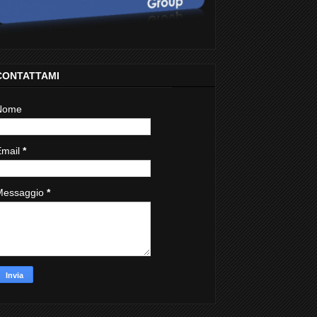
CONTATTAMI
Nome
Email
*
Messaggio
*