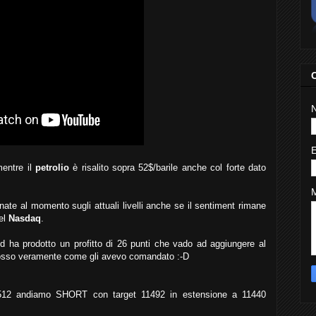
entre il
petrolio
è risalito sopra 52$/barile anche col forte dato
nate al momento sugli attuali livelli anche se il sentiment rimane
el
Nasdaq
.
ed ha prodotto un profitto di 26 punti che vado ad aggiungere al
osso veramente come gli avevo comandato :-D
512 andiamo SHORT con target 11492 in estensione a 11440