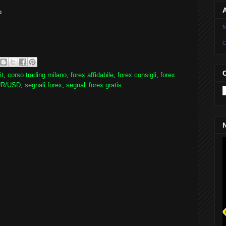
o
M
C
it
,
corso trading milano
,
forex affidabile
,
forex consigli
,
forex
EUR/USD
,
segnali forex
,
segnali forex gratis
N