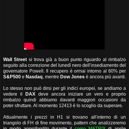
Wall Street
si trova già a buon punto riguardo al rimbalzo
seguito alla correzione del lunedì nero dell'insediamento del
governatore Powell. Il recupero è ormai intorno al 60% per
S&P500
e
Nasdaq
, mentre
Dow Jones
è ancora più avanti.
Lo stesso non può dirsi per gli indici europei, se andiamo a
vedere il
DAX
deve ancora iniziare un vero e proprio
rimbalzo quindi abbiamo davanti maggiori occasioni da
poter sfruttare. Al momento 12413 è lo scoglio da superare.
Attualmente i prezzi in H1 si trovano all'interno di un
triangolo di FH di fine movimento, pattern che analizzeremo
in modo approfondito durante il
corso MATRIX
di aprile