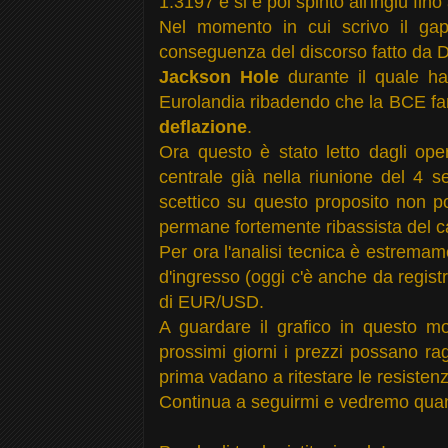
1.3197 e si è poi spinto all'ingiù fi
Nel momento in cui scrivo il gap
conseguenza del discorso fatto da D
Jackson Hole
durante il quale ha
Eurolandia ribadendo che la BCE far
deflazione
.
Ora questo è stato letto dagli op
centrale già nella riunione del 4
scettico su questo proposito non p
permane fortemente ribassista del
Per ora l'analisi tecnica è estremame
d'ingresso (oggi c'è anche da regist
di EUR/USD.
A guardare il grafico in questo 
prossimi giorni i prezzi possano r
prima vadano a ritestare le resisten
Continua a seguirmi e vedremo quan