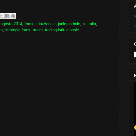
M
 agosto 2014
,
forex istituzionale
,
jackson hole
,
pil italia
,
C
ia
,
strategia forex
,
trader
,
trading istituzionale
N