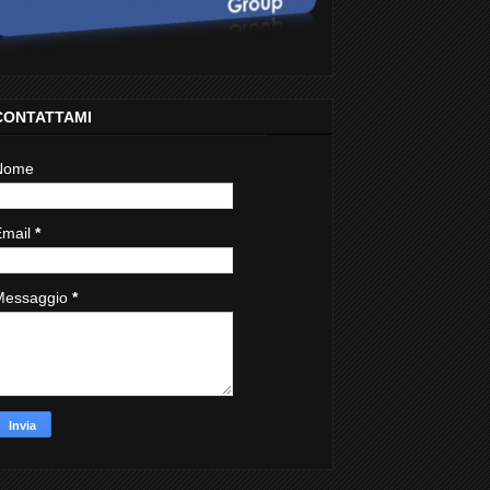
CONTATTAMI
Nome
Email
*
Messaggio
*