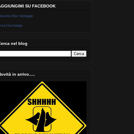
AGGIUNGIMI SU FACEBOOK
assimo Max Vantaggio
rea il tuo badge
Cerca nel blog
ovità in arrivo.....