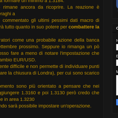
no a formare un minimo a 1.3184.
 rimane ancora da ricoprire. La reazione è
raghi a
 commentato gli ultimi pessimi dati macro di
à tutto quanto in suo potere per
combattere la
eratori come una probabile azione della banca
 settembre prossimo. Seppure io rimanga un pò
osso fare a meno di notare l'impostazione che
 cambio EUR/USD.
nte difficile e non permette di individuare punti
rare la chiusura di Londra), per cui sono scarico
momento sono più orientato a pensare che nei
aggiungere 1.3160 e poi 1.3130 però credo che
ze in area 1.3230
do sarà possibile impostare un'operazione.