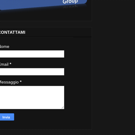
CONTATTAMI
Nome
Email
*
Messaggio
*