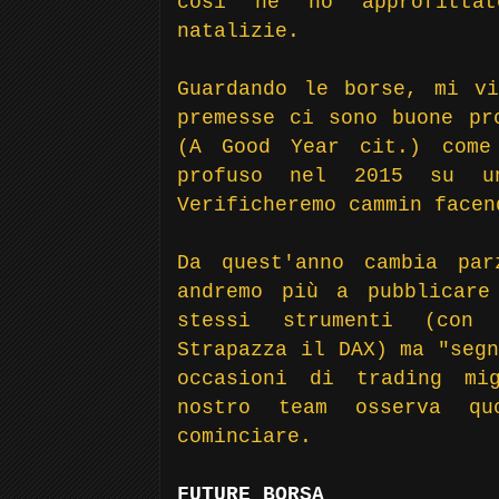
così ne ho approfittat
natalizie.
Guardando le borse, mi v
premesse ci sono buone pr
(A Good Year cit.) come 
profuso nel 2015 su un
Verificheremo cammin facen
Da quest'anno cambia par
andremo più a pubblicare
stessi strumenti (con 
Strapazza il DAX) ma "segn
occasioni di trading mi
nostro team osserva qu
cominciare.
FUTURE BORSA