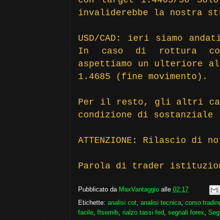
invaliderebbe la nostra st
USD/CAD: ieri siamo andat
In caso di rottura co
aspettiamo un ulteriore al
1.4685 (fine movimento).
Per il resto, gli altri ca
condizione di sostanziale 
ATTENZIONE: Rilascio di n
Parola di trader istituzio
Pubblicato da
MaxVantaggio
alle
02:17
Etichette:
analisi cot
,
analisi tecnica
,
corso tradin
facile
,
ftsemib
,
rialzo tassi fed
,
segnali forex
,
Seg