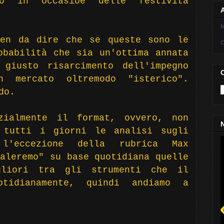
o in occasioe delle festività
M
ien da dire che se queste sono le
C
obabilità che sia un'ottima annata
giusto risarcimento dell'impegno
 mercato oltremodo "isterico".
do.
zialmente il format, ovvero, non
N
 tutti i giorni le analisi sugli
l'eccezione della rubrica Max
aleremo" su base quotidiana quelle
gliori tra gli strumenti che il
otidianamente, quindi andiamo a