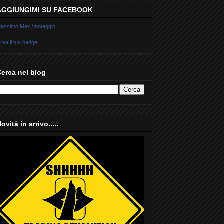
AGGIUNGIMI SU FACEBOOK
assimo Max Vantaggio
rea il tuo badge
Cerca nel blog
ovità in arrivo.....