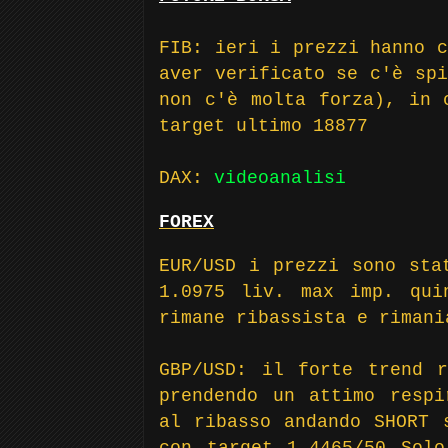
FIB: ieri i prezzi hanno c
aver verificato se c'è spi
non c'è molta forza), in 
target ultimo 18877
DAX:
videoanalisi
FOREX
EUR/USD i prezzi sono sta
1.0975 liv. max imp. qui
rimane ribassista e riman
GBP/USD: il forte trend r
prendendo un attimo respi
al ribasso andando SHORT 
con target 1.4465/50 Solo