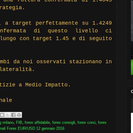
rategia.
i a target perfettamente su 1.4249
nfermata di questo livello ci
lungo con target 1.45 e di seguito
mbi da noi osservati stazionano in
lateralità.
otizie a Medio Impatto.
C
nale
g milano
,
FIB
,
forex affidabile
,
forex consigli
,
forex corsi
,
forex
nali Forex EUR/USD 12 gennaio 2016