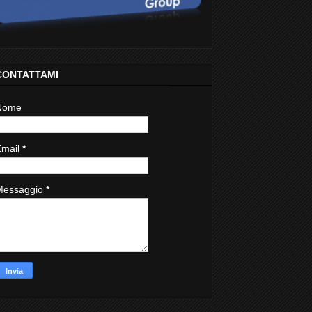
CONTATTAMI
Nome
Email
*
Messaggio
*