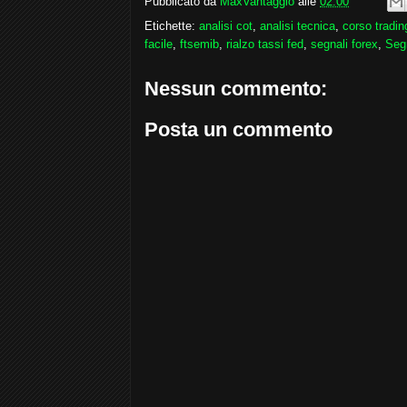
Pubblicato da
MaxVantaggio
alle
02:00
Etichette:
analisi cot
,
analisi tecnica
,
corso tradin
facile
,
ftsemib
,
rialzo tassi fed
,
segnali forex
,
Seg
Nessun commento:
Posta un commento