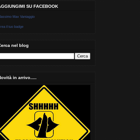
AGGIUNGIMI SU FACEBOOK
assimo Max Vantaggio
rea il tuo badge
Cerca nel blog
ovità in arrivo.....