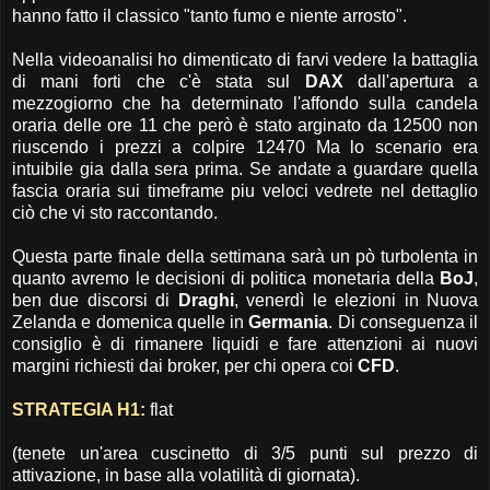
hanno fatto il classico "tanto fumo e niente arrosto".
Nella videoanalisi ho dimenticato di farvi vedere la battaglia
di mani forti che c'è stata sul
DAX
dall'apertura a
mezzogiorno che ha determinato l'affondo sulla candela
oraria delle ore 11 che però è stato arginato da 12500 non
riuscendo i prezzi a colpire 12470 Ma lo scenario era
intuibile gia dalla sera prima. Se andate a guardare quella
fascia oraria sui timeframe piu veloci vedrete nel dettaglio
ciò che vi sto raccontando.
Questa parte finale della settimana sarà un pò turbolenta in
quanto avremo le decisioni di politica monetaria della
BoJ
,
ben due discorsi di
Draghi
, venerdì le elezioni in Nuova
Zelanda e domenica quelle in
Germania
. Di conseguenza il
consiglio è di rimanere liquidi e fare attenzioni ai nuovi
margini richiesti dai broker, per chi opera coi
CFD
.
STRATEGIA H1:
flat
(tenete un'area cuscinetto di 3/5 punti sul prezzo di
attivazione, in base alla volatilità di giornata).