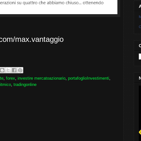
M
C
com/max.vantaggio
N
te
,
forex
,
investire mercatoazionario
,
portafoglioInvestimenti
,
ritmico
,
tradingonline