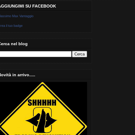
AGGIUNGIMI SU FACEBOOK
assimo Max Vantaggio
rea il tuo badge
Cerca nel blog
ovità in arrivo.....