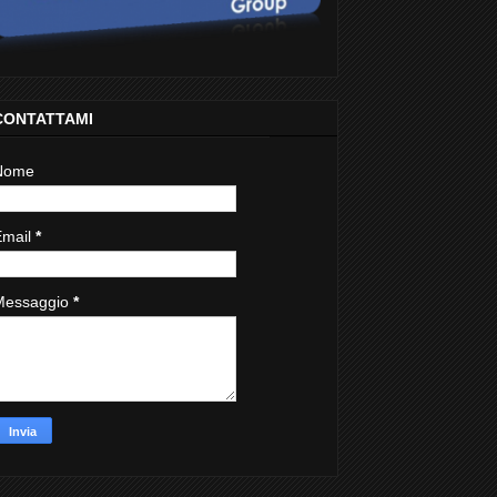
CONTATTAMI
Nome
Email
*
Messaggio
*