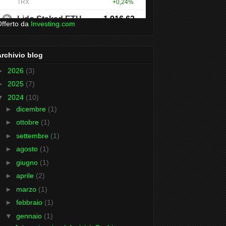
fferto da
Investing.com
Archivio blog
►
2026
(3)
►
2025
(7)
▼
2024
(10)
►
dicembre
(1)
►
ottobre
(1)
►
settembre
(1)
►
agosto
(1)
►
giugno
(1)
►
aprile
(2)
►
marzo
(1)
►
febbraio
(1)
▼
gennaio
(1)