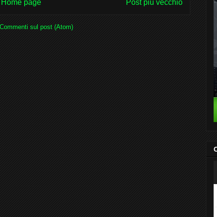
Home page
Post più vecchio
Commenti sul post (Atom)
C