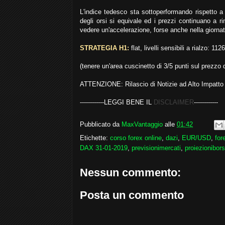
L'indice tedesco sta sottoperformando rispetto a t
degli orsi si equivale ed i prezzi continuano a 
vedere un'accelerazione, forse anche nella giornat
STRATEGIA H1:
flat, livelli sensibili a rialzo: 
(tenere un'area cuscinetto di 3/5 punti sul prezzo di
ATTENZIONE: Rilascio di Notizie ad Alto Impatto
------------LEGGI BENE IL
DISCLAIMER
------------
Pubblicato da
MaxVantaggio
alle
01:42
Etichette:
corso forex online
,
dazi
,
EUR/USD
,
for
DAX 31-01-2019
,
previsionimercati
,
proiezionibors
Nessun commento:
Posta un commento