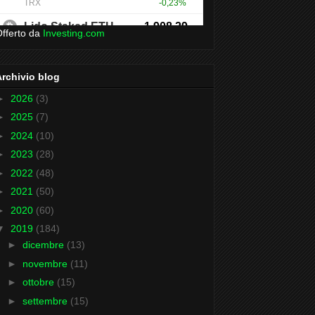
fferto da
Investing.com
Archivio blog
►
2026
(3)
►
2025
(7)
►
2024
(10)
►
2023
(28)
►
2022
(48)
►
2021
(50)
►
2020
(60)
▼
2019
(184)
►
dicembre
(13)
►
novembre
(11)
►
ottobre
(15)
►
settembre
(15)