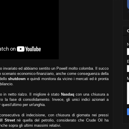
so invariato ed abbiamo sentito un Powell molto colomba. Il succo
to scenario economico-finanziario, anche come conseguenza della
dello
shutdown
e quindi monitora da vicino i mercati ed è pronta
bilancio.
o in netto rialzo. Il migliore è stato
Nasdaq
con una chiusura a
lzo la fase di consolidamento. Invece, gli unici indici azionari a
r quest'ultimo per un'unghia.
consecutiva di indecisione, con chiusura di giornata nei pressi
ll Street
nè quella del petrolio, considerato che Crude Oil ha
he sopra gli ultimi massimi relativi.