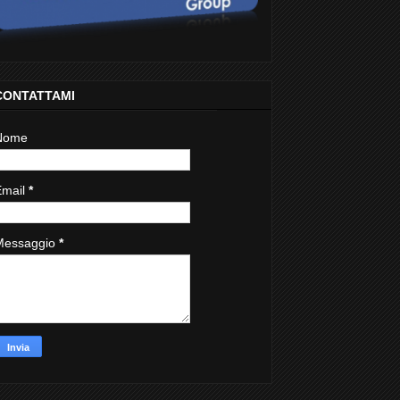
CONTATTAMI
Nome
Email
*
Messaggio
*