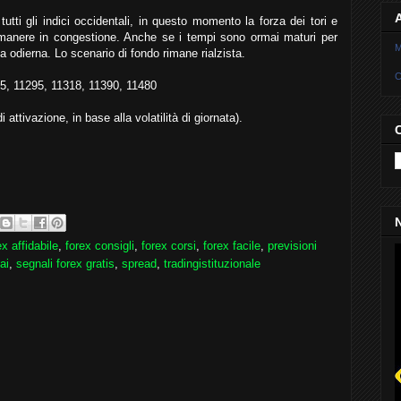
utti gli indici occidentali, in questo momento la forza dei tori e
rimanere in congestione. Anche se i tempi sono ormai maturi per
M
a odierna. Lo scenario di fondo rimane rialzista.
C
11265, 11295, 11318, 11390, 11480
 attivazione, in base alla volatilità di giornata).
N
ex affidabile
,
forex consigli
,
forex corsi
,
forex facile
,
previsioni
ai
,
segnali forex gratis
,
spread
,
tradingistituzionale