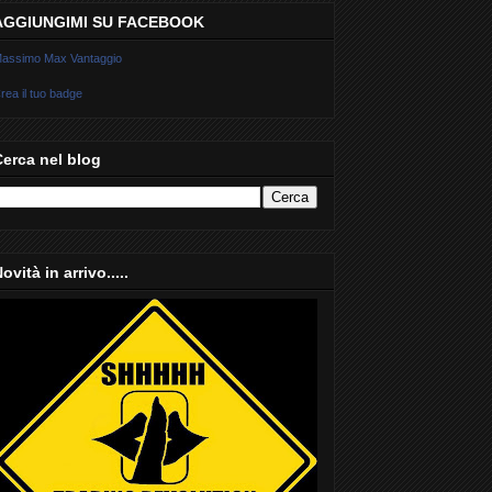
AGGIUNGIMI SU FACEBOOK
assimo Max Vantaggio
rea il tuo badge
Cerca nel blog
ovità in arrivo.....