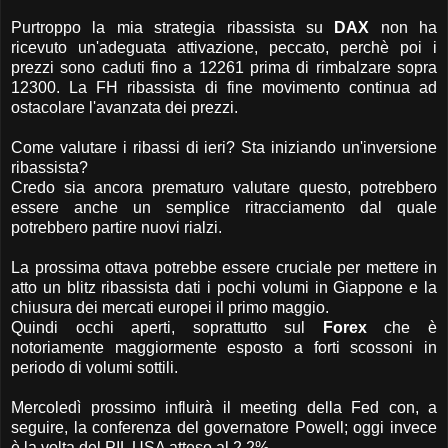
Purtroppo la mia strategia ribassista su
DAX
non ha
ricevuto un'adeguata attivazione, peccato, perchè poi i
prezzi sono caduti fino a 12261 prima di rimbalzare sopra
12300. La FH ribassista di fine movimento continua ad
ostacolare l'avanzata dei prezzi.
Come valutare i ribassi di ieri? Sta iniziando un'inversione
ribassista?
Credo sia ancora prematuro valutare questo, potrebbero
essere anche un semplice ritracciamento dal quale
potrebbero partire nuovi rialzi.
La prossima ottava potrebbe essere cruciale per mettere in
atto un blitz ribassista dati i pochi volumi in Giappone e la
chiusura dei mercati europei il primo maggio.
Quindi occhi aperti, soprattutto sul
Forex
che è
notoriamente maggiormente esposto a forti scossoni in
periodo di volumi sottili.
Mercoledì prossimo influirà il meeting della Fed con, a
seguire, la conferenza del governatore Powell; oggi invece
è la volta del PIL USA atteso al 2.2%