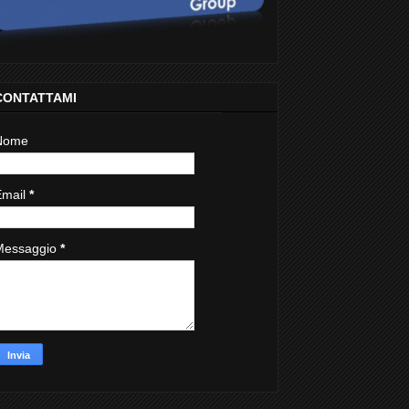
CONTATTAMI
Nome
Email
*
Messaggio
*