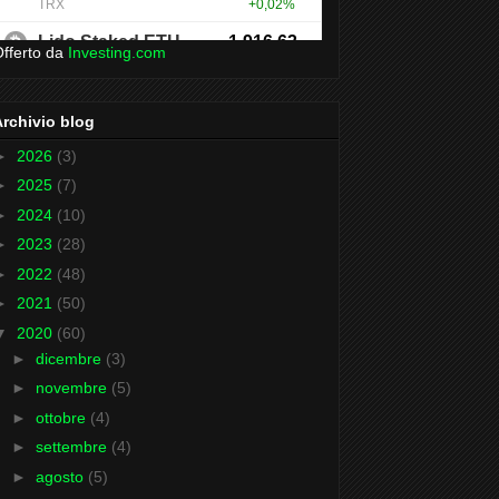
fferto da
Investing.com
Archivio blog
►
2026
(3)
►
2025
(7)
►
2024
(10)
►
2023
(28)
►
2022
(48)
►
2021
(50)
▼
2020
(60)
►
dicembre
(3)
►
novembre
(5)
►
ottobre
(4)
►
settembre
(4)
►
agosto
(5)