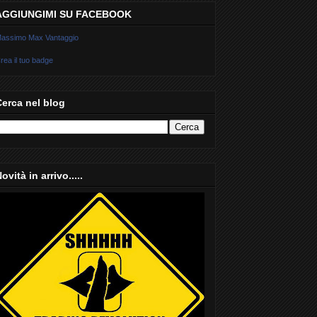
AGGIUNGIMI SU FACEBOOK
assimo Max Vantaggio
rea il tuo badge
Cerca nel blog
ovità in arrivo.....