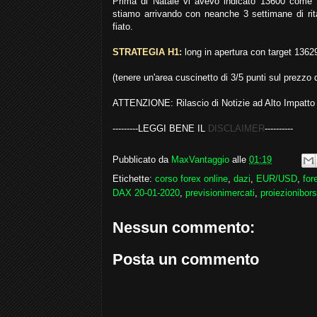
Prima di Natale vi avevo indicato 13600 come 
stiamo arrivando con neanche 3 settimane di ritar
fiato.
STRATEGIA H1:
long in apertura con target 1362
(tenere un'area cuscinetto di 3/5 punti sul prezzo di
ATTENZIONE: Rilascio di Notizie ad Alto Impatto
---------LEGGI BENE IL
DISCLAIMER
----------
Pubblicato da
MaxVantaggio
alle
01:19
Etichette:
corso forex online
,
dazi
,
EUR/USD
,
for
DAX 20-01-2020
,
previsionimercati
,
proiezionibor
Nessun commento:
Posta un commento