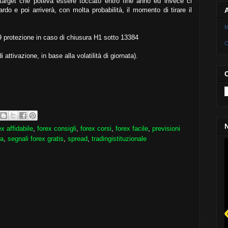
target che poteva essere toccato entro fine anno ed invece ci
do e poi arriverà, con molta probabilità, il momento di tirare il
M
9 protezione in caso di chiusura H1 sotto 13384
C
 attivazione, in base alla volatilità di giornata).
N
ex affidabile
,
forex consigli
,
forex corsi
,
forex facile
,
previsioni
sa
,
segnali forex gratis
,
spread
,
tradingistituzionale