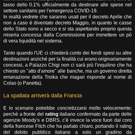
tasso dello 0.1% ufficialmente da destinare alle spese nel
settore sanitario per l'emergenza COVID-19.
In realtà vedrete che saranno usati per il decreto Aprile che
non a caso è diventato decreto Maggio, in quanto le casse
dello Stato sono a secco e si sta aspettando proprio questa
miseria concessa dalla Commissione per immettere un pò
di vera liquidità nel sistema.
Tanto quando l'UE ci chiederà conto dei fondi spesi su altre
destinazioni anziché per la finalità cui erano originariamente
concessi, a Palazzo Chigi non ci sarà più l'inquilino che ha
chiesto un "atto d'amore" alle banche, ma un governo diretta
emanazione della Troika che magari risponde al nome di
Colao (o Panetta).
La spallata arriverà dalla Francia
E lo scenario potrebbe concretizzarsi molto velocemente;
perchè a fronte del
rating
italiano confermato da parte delle
agenzie Moody's e DBRS, c'è invece la voce fuori dal coro
della francese Fitch che ha parlato chiaro, portando il rating
del debito pubblico italiano a solo un gradino da