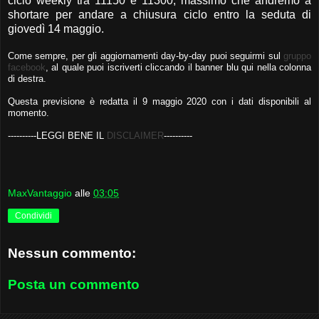
ciclo weekly tra 11150 e 11300, massimo che andremo a
shortare per andare a chiusura ciclo entro la seduta di
giovedì 14 maggio.
Come sempre, per gli aggiornamenti day-by-day puoi seguirmi sul
gruppo
facebook
, al quale puoi iscriverti cliccando il banner blu qui nella colonna
di destra.
Questa previsione è redatta il 9 maggio 2020 con i dati disponibili al
momento.
-
---------LEGGI BENE IL
DISCLAIMER
----------
MaxVantaggio
alle
03:05
Condividi
Nessun commento:
Posta un commento