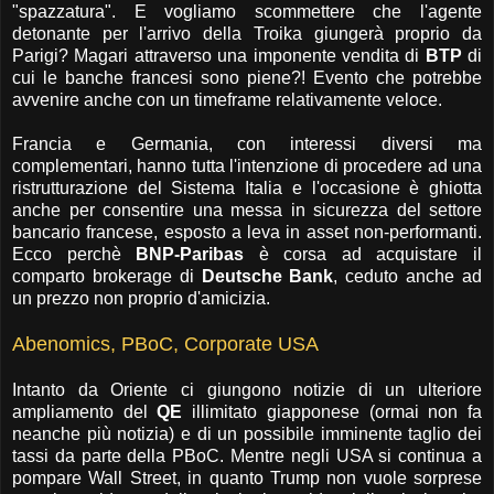
"spazzatura". E vogliamo scommettere che l'agente
detonante per l'arrivo della Troika giungerà proprio da
Parigi? Magari attraverso una imponente vendita di
BTP
di
cui le banche francesi sono piene?! Evento che potrebbe
avvenire anche con un timeframe relativamente veloce.
Francia e Germania, con interessi diversi ma
complementari, hanno tutta l'intenzione di procedere ad una
ristrutturazione del Sistema Italia e l'occasione è ghiotta
anche per consentire una messa in sicurezza del settore
bancario francese, esposto a leva in asset non-performanti.
Ecco perchè
BNP-Paribas
è corsa ad acquistare il
comparto brokerage di
Deutsche Bank
, ceduto anche ad
un prezzo non proprio d'amicizia.
Abenomics, PBoC, Corporate USA
Intanto da Oriente ci giungono notizie di un ulteriore
ampliamento del
QE
illimitato giapponese (ormai non fa
neanche più notizia) e di un possibile imminente taglio dei
tassi da parte della PBoC. Mentre negli USA si continua a
pompare Wall Street, in quanto Trump non vuole sorprese