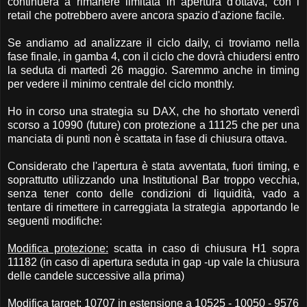
continuerà a rimanere limitata in apertura d'ottava, con i
retail che potrebbero avere ancora spazio d'azione facile.
Se andiamo ad analizzare il ciclo daily, ci troviamo nella
fase finale, in gamba 4, con il ciclo che dovrà chiudersi entro
la seduta di martedì 26 maggio. Saremmo anche in timing
per vedere il minimo centrale del ciclo monthly.
Ho in corso una strategia su DAX, che ho shortato venerdì
scorso a 10990 (future) con protezione a 11125 che per una
manciata di punti non è scattata in fase di chiusura ottava.
Considerato che l'apertura è stata avventata, fuori timing, e
soprattutto utilizzando una Institutional Bar troppo vecchia,
senza tener conto delle condizioni di liquidità, vado a
tentare di rimettere in carreggiata la strategia apportando le
seguenti modifiche:
Modifica protezione:
scatta in caso di chiusura H1 sopra
11182 (in caso di apertura seduta in gap -up vale la chiusura
delle candele successive alla prima)
Modifica target
: 10707 in estensione a 10525 - 10050 - 9576