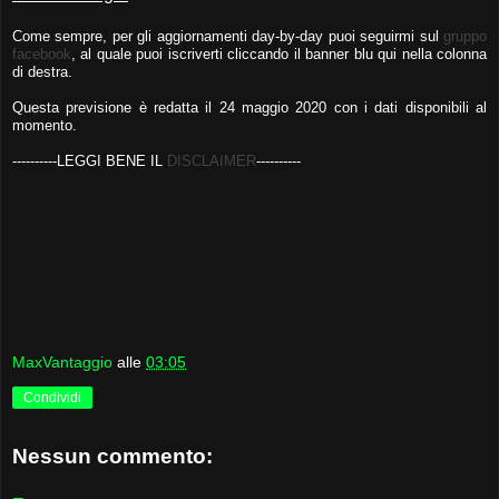
Come sempre, per gli aggiornamenti day-by-day puoi seguirmi sul
gruppo
facebook
, al quale puoi iscriverti cliccando il banner blu qui nella colonna
di destra.
Questa previsione è redatta il 24 maggio 2020 con i dati disponibili al
momento.
-
---------LEGGI BENE IL
DISCLAIMER
----------
MaxVantaggio
alle
03:05
Condividi
Nessun commento: