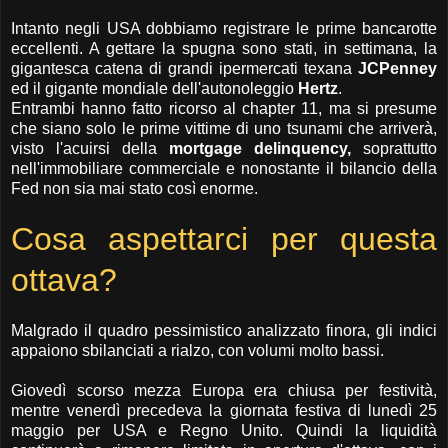
Intanto negli USA dobbiamo registrare le prime bancarotte
eccellenti. A gettare la spugna sono stati, in settimana, la
gigantesca catena di grandi ipermercati texana
JCPenney
ed il gigante mondiale dell'autonoleggio
Hertz
.
Entrambi hanno fatto ricorso al chapter 11, ma si presume
che siano solo le prime vittime di uno tsunami che arriverà,
visto l'acuirsi della
mortgage delinquency,
soprattutto
nell'immobiliare commerciale e nonostante il bilancio della
Fed non sia mai stato così enorme.
Cosa aspettarci per questa
ottava?
Malgrado il quadro pessimistico analizzato finora, gli indici
appaiono sbilanciati a rialzo, con volumi molto bassi.
Giovedì scorso mezza Europa era chiusa per festività,
mentre venerdì precedeva la giornata festiva di lunedì 25
maggio per USA e Regno Unito. Quindi la liquidità