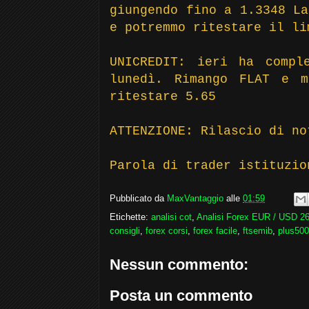
giungendo fino a 1.3348 La
e potremmo ritestare il li
UNICREDIT: ieri ha compl
lunedì. Rimango FLAT e 
ritestare 5.65
ATTENZIONE: Rilascio di no
Parola di trader istituzio
Pubblicato da
MaxVantaggio
alle
01:59
Etichette:
analisi cot
,
Analisi Forex EUR / USD 2
consigli
,
forex corsi
,
forex facile
,
ftsemib
,
plus500
Nessun commento:
Posta un commento