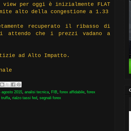
 view per oggi è inizialmente FLAT
mite alto della congestione a 1.33
etamente recuperato il ribasso di
mi attendo che i prezzi vadano a
tizie ad Alto Impatto.
nale
C
6 agosto 2015
,
analisi tecnica
,
FIB
,
forex affidabile
,
forex
 truffa
,
rialzo tassi fed
,
segnali forex