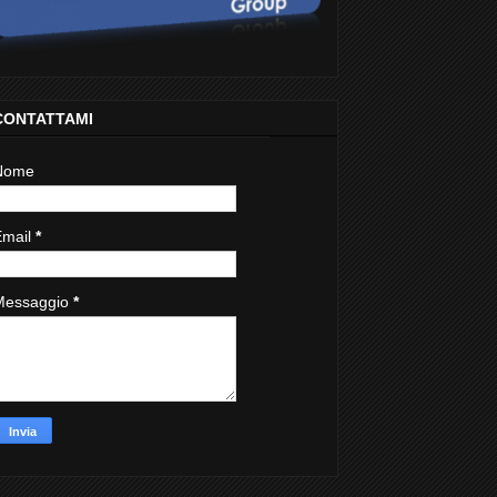
CONTATTAMI
Nome
Email
*
Messaggio
*